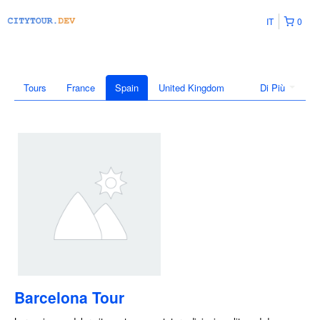
IT
0
Tours
France
Spain
United Kingdom
Di Più
Barcelona Tour