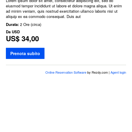
Lorem ipsum dolor sit amet, consectetur adipiscing elit, sed do
eiusmod tempor incididunt ut labore et dolore magna aliqua. Ut enim
ad minim veniam, quis nostrud exercitation ullamco laboris nisi ut
aliquip ex ea commodo consequat. Duis aut
Durata:
2 Ore (circa)
Da
USD
US$ 34,00
Prenota subito
Online Reservation Software
by Rezdy.com |
Agent login