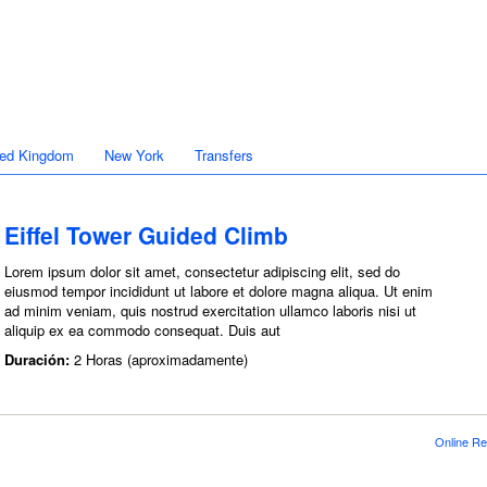
ted Kingdom
New York
Transfers
Eiffel Tower Guided Climb
Lorem ipsum dolor sit amet, consectetur adipiscing elit, sed do
eiusmod tempor incididunt ut labore et dolore magna aliqua. Ut enim
ad minim veniam, quis nostrud exercitation ullamco laboris nisi ut
aliquip ex ea commodo consequat. Duis aut
Duración:
2 Horas (aproximadamente)
Online Re