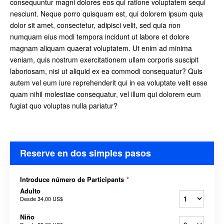
consequuntur magni dolores eos qui ratione voluptatem sequi
nesciunt. Neque porro quisquam est, qui dolorem ipsum quia
dolor sit amet, consectetur, adipisci velit, sed quia non
numquam eius modi tempora incidunt ut labore et dolore
magnam aliquam quaerat voluptatem. Ut enim ad minima
veniam, quis nostrum exercitationem ullam corporis suscipit
laboriosam, nisi ut aliquid ex ea commodi consequatur? Quis
autem vel eum iure reprehenderit qui in ea voluptate velit esse
quam nihil molestiae consequatur, vel illum qui dolorem eum
fugiat quo voluptas nulla pariatur?
Reserve en dos simples pasos
Introduce número de Participants
*
Adulto
Desde
34,00 US$
Niño