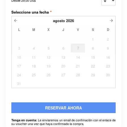
Desde
29,00 US$
Seleccione una fecha
*
agosto
2026
L
M
X
J
V
S
D
1
2
3
4
5
6
7
8
9
10
11
12
13
14
15
16
17
18
19
20
21
22
23
24
25
26
27
28
29
30
31
RESERVAR AHORA
Le enviaremos un email de confimación con el enlace de
Tenga en cuenta:
su voucher una vez que haya confirmado la compra.